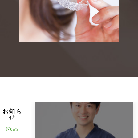
お知ら
せ
News