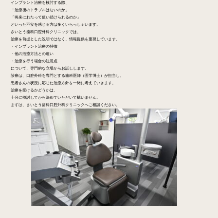
インプラント治療を検討する際、
「治療後のトラブルはないのか」
「将来にわたって使い続けられるのか」
といった不安を感じる方は多くいらっしゃいます。
さいとう歯科口腔外科クリニックでは、
治療を前提とした説明ではなく、情報提供を重視しています。
・インプラント治療の特徴
・他の治療方法との違い
・治療を行う場合の注意点
について、専門的な立場からお話しします。
診療は、口腔外科を専門とする歯科医師（医学博士）が担当し、
患者さんの状況に応じた治療方針を一緒に考えていきます。
治療を受けるかどうかは、
十分に検討してから決めていただいて構いません。
まずは、さいとう歯科口腔外科クリニックへご相談ください。