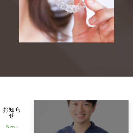
お知ら
せ
News