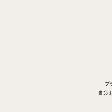
プ
当院は