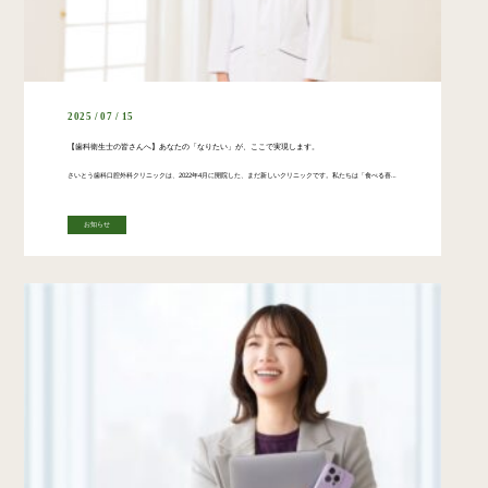
2025 / 07 / 15
【歯科衛生士の皆さんへ】あなたの「なりたい」が、ここで実現します。
さいとう歯科口腔外科クリニックは、2022年4月に開院した、まだ新しいクリニックです。私たちは「食べる喜び、笑顔で毎日を楽しく過ごしてほしい」という想いを胸に、地域に密着し、虫歯から専門的な口腔外科治療、さらにはがんの診 […]
お知らせ