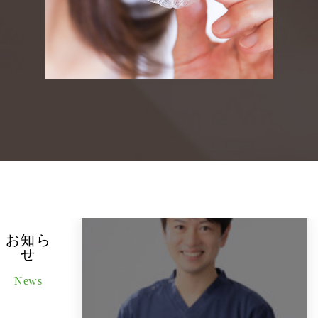
お知ら
せ
News