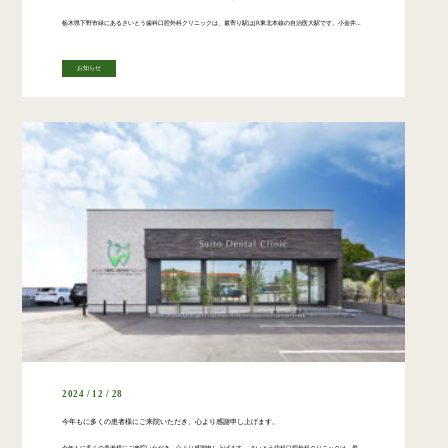
栃木県下野市緑にあるさいとう歯科口腔外科クリニックは、最寄り駅はJR東北本線の自治医大駅です。小金井駅からも徒歩圏内です。 もちろん車での通院も可能です。 当クリニックは、口腔外科専門医、歯科麻酔認定医、矯正認定医、イン […]
お知らせ
2024 / 12 / 28
今年もに多くの患者様にご来院いただき、心より感謝申し上げます。
今年もに多くの患者様にご来院いただき、心より感謝申し上げます。 さいとう歯科口腔外科クリニックは、最新の医療技術と経験豊富な歯科医師、歯科衛生士が、地域の皆様の健康を守るため、高度な歯科医療を提供することを使命としており […]