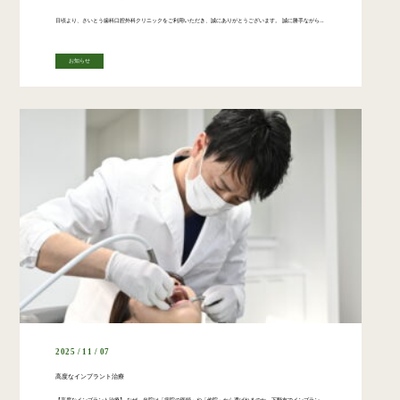
日頃より、さいとう歯科口腔外科クリニックをご利用いただき、誠にありがとうございます。 誠に勝手ながら、院長が学会へ出席するため下記日程を臨時休診とさせていただきます。 【臨時休診日】 11月 25日（火）、26日（水） […]
お知らせ
2025 / 11 / 07
高度なインプラント治療
【高度なインプラント治療】 なぜ、当院は「病院の医師」や「他院」から選ばれるのか。下野市でインプラント治療をお考えの皆様へ。 当院のインプラント治療は、口腔外科専門医・指導医である院長が担当し、大学病院レベルの知識と技術 […]