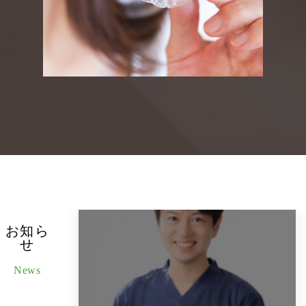
お知ら
せ
News